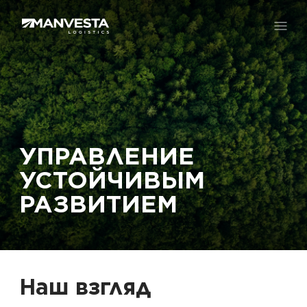
О нас
Услуги
УПРАВЛЕНИЕ
УСТОЙЧИВЫМ
Карьера
РАЗВИТИЕМ
Контакты
Наш взгляд
EN
FR
DE
LT
RU