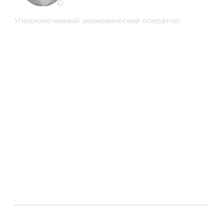
Уполномоченный экономический оператор
Стандарт IWAY – Кодекс поведения
поставщиков IKEA
TISAX – оценка информационной безопасности
для автомобильной отрасли.