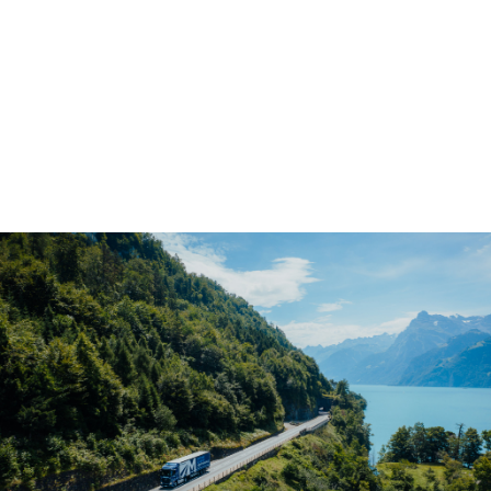
Контактное лицо по вопросам о
предоставленной информации и
деятельности Manvesta в области
устойчивого развития:
gri@manvesta.lt
ГОТОВЫ
ОПТИМИЗИРОВАТЬ
ЛОГИСТИКУ?