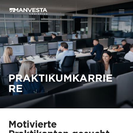
Über uns
Dienste
PRAKTIKUMKARRIE
Karriere
RE
Kontakte
Motivierte
EN
FR
DE
LT
RU