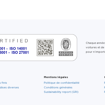
TH UKRAINE
À propos de nous
À
Chaque année,
voitures et d
pour n’importe
G
R
Mentions légales
s
 finis
Politique de confidentialité
dises diverses
Conditions générales
Sustainability report (GRI)