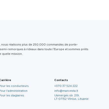
Services
Carrière
Contacts
FR
Logistique de
 propos de nous
Pour les conducteurs
À propos de nous
véhicules finis
 nous réalisons plus de 250.000 commandes de porte-
Services
e semi-remorques à rideaux dans toute l’Europe et sommes prêts
Logistique de
 quelle mission.
estion durable
marchandises
Pour l’administration
diverses
Carrière
esponsabilité
Contacts
Carrière
Contacts
Pour les stagiaires
ociale
Pour les conducteurs
+370 37 524 222
Pour l'administration
info@manvesta.lt
Pour les stagiaires
Ukmergės str. 219,
LT-07152 Vilnius, Lituanie
EN
FR
DE
LT
RU